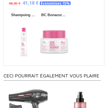
41,18 €
48,45 €
Économisez 15%
Shampoing micellaire - BC Bonacure Color Freeze - 250ml
BC Bonacure Color Freeze Masque 200ml
CECI POURRAIT ÉGALEMENT VOUS PLAIRE