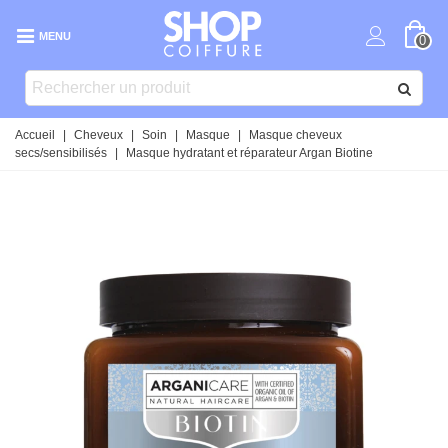
MENU
0
Accueil
|
Cheveux
|
Soin
|
Masque
|
Masque cheveux
secs/sensibilisés
|
Masque hydratant et réparateur Argan Biotine