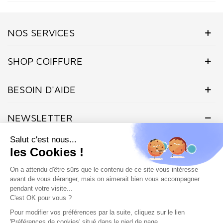
(1 avis)
NOS SERVICES
SHOP COIFFURE
BESOIN D'AIDE
NEWSLETTER
Inscrivez-vous dès maintenant à notre Newsletter et recevez en
exclusivité nos offres flashs, promotions et actualités.
Site protégé par reCAPTCHA.
Vie privée
-
Termes
Marchand approuvé par la Société des Avis Garantis,
cliquez ici pour