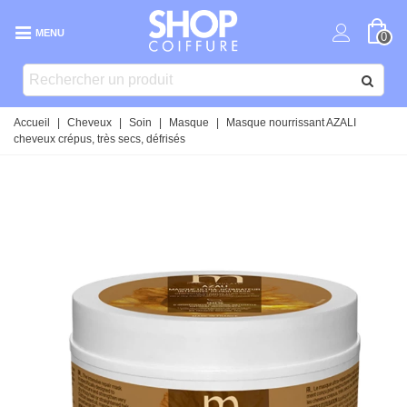
MENU
0
Accueil
|
Cheveux
|
Soin
|
Masque
|
Masque nourrissant AZALI
cheveux crépus, très secs, défrisés