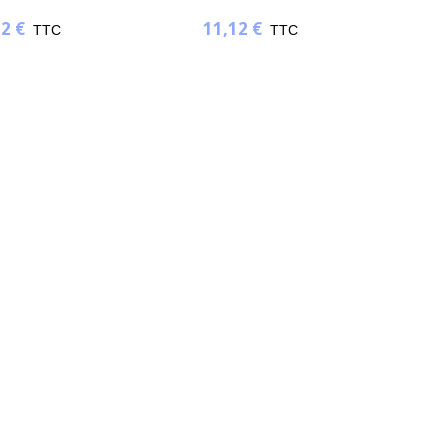
2 €
11,12 €
1
TTC
TTC