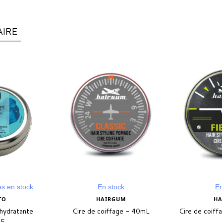
AIRE
s en stock
En stock
En
O
HAIRGUM
HA
hydratante
Cire de coiffage - 40mL
Cire de coiff
E