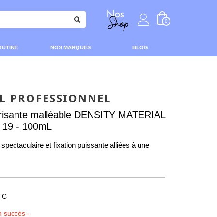
0
OUTINE
NOS MARQUES
BLOG
AL PROFESSIONNEL
urisante malléable DENSITY MATERIAL
t 19 - 100mL
 spectaculaire et fixation puissante alliées à une
TC
n succès -