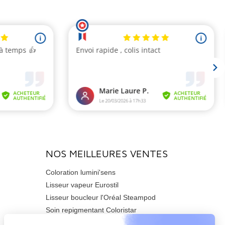
NOS MEILLEURES VENTES
Coloration lumini'sens
Lisseur vapeur Eurostil
Lisseur boucleur l'Oréal Steampod
Soin repigmentant Coloristar
Sèche-cheveux Azzuro 2200watts