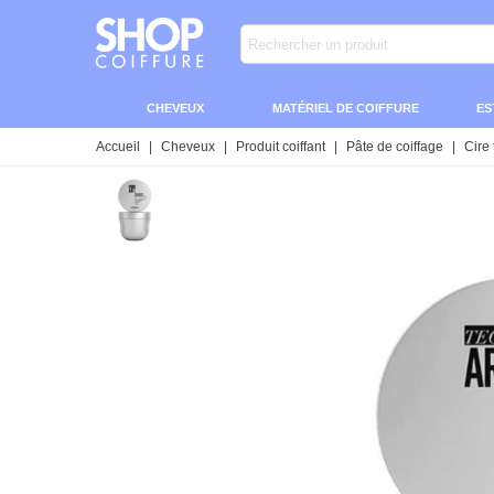
CHEVEUX
MATÉRIEL DE COIFFURE
ES
Accueil
|
Cheveux
|
Produit coiffant
|
Pâte de coiffage
|
Cire