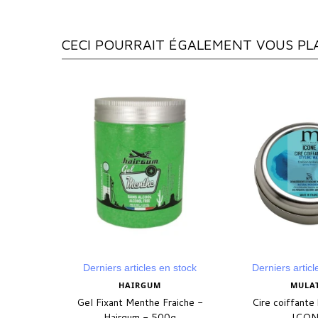
CECI POURRAIT ÉGALEMENT VOUS PL
Derniers articles en stock
Derniers article
HAIRGUM
MULAT
aiche -
Gel Fixant Menthe Fraiche -
Cire coiffante 
g
Hairgum - 500g
ICON