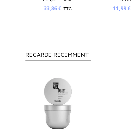
33,86 €
11,99 €
C
TTC
REGARDÉ RÉCEMMENT