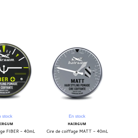
 stock
En stock
IRGUM
HAIRGUM
age FIBER - 40mL
Cire de coiffage MATT - 40mL
Gel Fixa
Ha