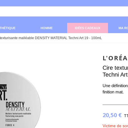
THÉTIQUE
HOMME
IDÉES CADEAUX
MA R
 texturisante malléable DENSITY MATERIAL Techni Art 19 - 100mL
L'ORÉ
Cire text
Techni Ar
Une définition
finition mat.
20,50 €
T
Victime de so