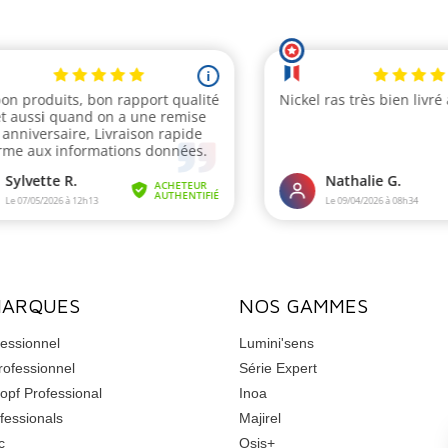
MARQUES
NOS GAMMES
essionnel
Lumini'sens
rofessionnel
Série Expert
opf Professional
Inoa
fessionals
Majirel
c
Osis+