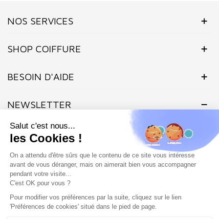
NOS SERVICES
SHOP COIFFURE
BESOIN D'AIDE
NEWSLETTER
Inscrivez-vous dès maintenant à notre Newsletter et recevez en
exclusivité nos offres flashs, promotions et actualités.
Site protégé par reCAPTCHA.
Vie privée
-
Termes
Marchand approuvé par la Société des Avis Garantis,
cliquez ici pour
vérifier
.