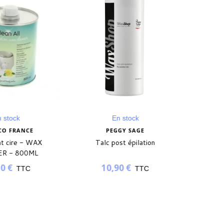
n stock
En stock
LCO FRANCE
PEGGY SAGE
nt cire - WAX
Talc post épilation
ER - 800ML
50 €
10,90 €
TTC
TTC