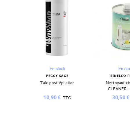
En stock
En st
NCE
PEGGY SAGE
SINELCO 
- WAX
Talc post épilation
Nettoyant c
00ML
CLEANER 
10,90 €
30,50 
TC
TTC