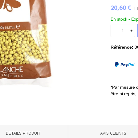
20,60 €
T
En stock -
Exp
-
+
Référence:
0
P
*Par mesure d
être ni repris
DÉTAILS PRODUIT
AVIS CLIENTS