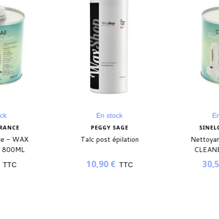
ock
En stock
E
FRANCE
PEGGY SAGE
SINE
ire - WAX
Talc post épilation
Nettoya
- 800ML
CLEAN
€
10,90 €
30,
TTC
TTC