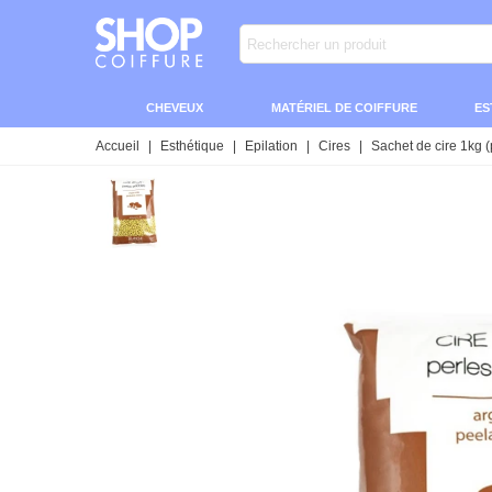
CHEVEUX
MATÉRIEL DE COIFFURE
ES
Accueil
|
Esthétique
|
Epilation
|
Cires
|
Sachet de cire 1kg (