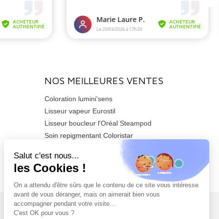
NOS MEILLEURES VENTES
Coloration lumini'sens
Lisseur vapeur Eurostil
Lisseur boucleur l'Oréal Steampod
Soin repigmentant Coloristar
Sèche-cheveux Azzuro 2200watts
Tondeuse de finition Barber T CUSTOM
PRO
NEWSLETTER