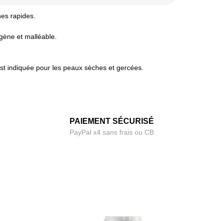
hes rapides.
ogène et malléable.
 est indiquée pour les peaux sèches et gercées.
PAIEMENT SÉCURISÉ
PayPal x4 sans frais ou CB