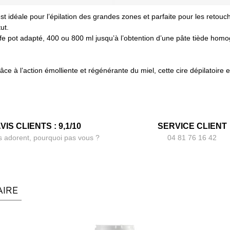
est idéale pour l’épilation des grandes zones et parfaite pour les retouc
ut.
auffe pot adapté, 400 ou 800 ml jusqu’à l’obtention d’une pâte tiède hom
âce à l’action émolliente et régénérante du miel, cette cire dépilatoire
VIS CLIENTS : 9,1/10
SERVICE CLIENT
s adorent, pourquoi pas vous ?
04 81 76 16 42
AIRE