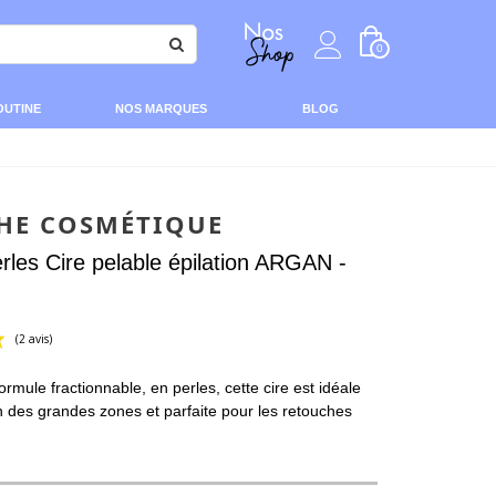
0
OUTINE
NOS MARQUES
BLOG
HE COSMÉTIQUE
rles Cire pelable épilation ARGAN -
ormule fractionnable, en perles, cette cire est idéale
(2 avis)
on des grandes zones et parfaite pour les retouches