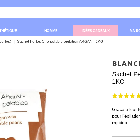
THÉTIQUE
HOMME
IDÉES CADEAUX
MA R
perles)
|
Sachet Perles Cire pelable épilation ARGAN - 1KG
BLANC
Sachet Pe
1KG
Grace à leur f
pour l’épilati
rapides.