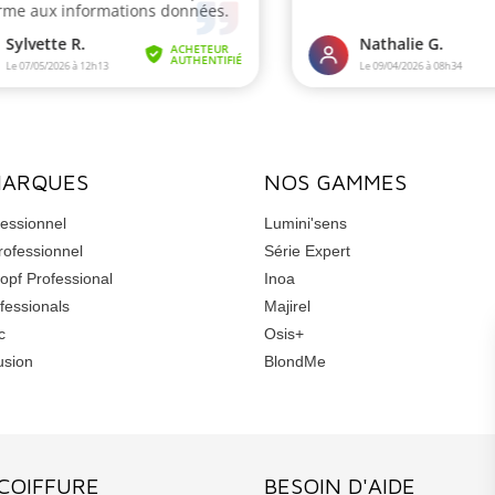
MARQUES
NOS GAMMES
essionnel
Lumini'sens
rofessionnel
Série Expert
opf Professional
Inoa
fessionals
Majirel
c
Osis+
usion
BlondMe
COIFFURE
BESOIN D'AIDE