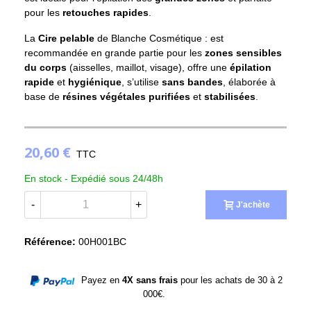
pour les
retouches
rapides
.
La
Cire pelable
de Blanche Cosmétique : est
recommandée en grande partie pour les
zones sensibles
(6 avis)
du corps
(aisselles, maillot, visage), offre une
épilation
rapide
et
hygiénique
, s’utilise
sans bandes
, élaborée à
base de
résines végétales purifiées
et
stabilisées
.
20,60 €
TTC
En stock -
Expédié sous 24/48h
-
+
J'achète
Référence:
00H001BC
Payez en
4X sans frais
pour les achats de 30 à 2
000€.