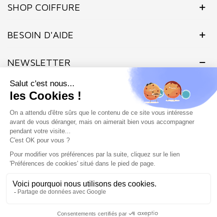
SHOP COIFFURE
BESOIN D'AIDE
NEWSLETTER
Inscrivez-vous dès maintenant à notre Newsletter et recevez en
exclusivité nos offres flashs, promotions et actualités.
Site protégé par reCAPTCHA.
Vie privée
-
Termes
Marchand approuvé par la Société des Avis Garantis,
cliquez ici pour
vérifier
.
SHOP COIFFURE © 2026 - Tous droits réservés - Site créé et
géré par l'agence Atout ads