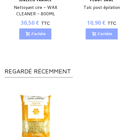
Nettoyant cire - WAX
Talc post épilation
CLEANER - 800ML
30,50 €
10,90 €
TTC
TTC
J'achète
J'achète
REGARDÉ RÉCEMMENT