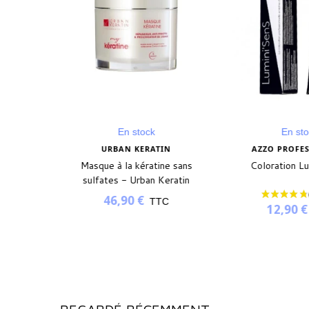
En stock
En st
ONNEL
URBAN KERATIN
AZZO PROFE
i'Sens
Masque à la kératine sans
Coloration L
sulfates - Urban Keratin
46,90 €
TTC
12,90 
TC