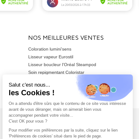
NOS MEILLEURES VENTES
Coloration lumini'sens
Lisseur vapeur Eurostil
Lisseur boucleur l'Oréal Steampod
Soin repigmentant Coloristar
Sèche-cheveux Azzuro 2200watts
Tondeuse de finition Barber T CUSTOM
PRO
NEWSLETTER
Inscrivez-vous dès maintenant à notre