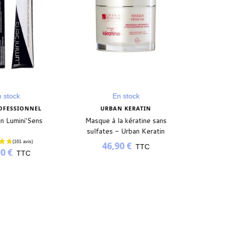
n stock
En stock
ROFESSIONNEL
URBAN KERATIN
on Lumini'Sens
Masque à la kératine sans
sulfates - Urban Keratin
46,90 €
TTC
90 €
TTC