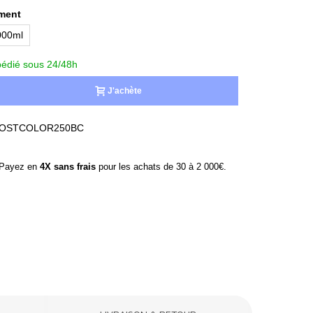
ment
000ml
édié sous 24/48h
J'achète
OSTCOLOR250BC
ayez en
4X sans frais
pour les achats de 30 à 2 000€.