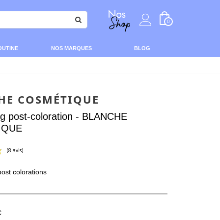
0
OUTINE
NOS MARQUES
BLOG
HE COSMÉTIQUE
g post-coloration - BLANCHE
IQUE
st colorations
(8 avis)
C