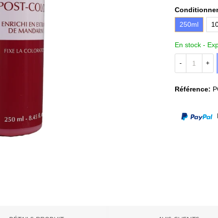
Conditionne
250ml
1
En stock -
Exp
-
+
Référence:
P
P