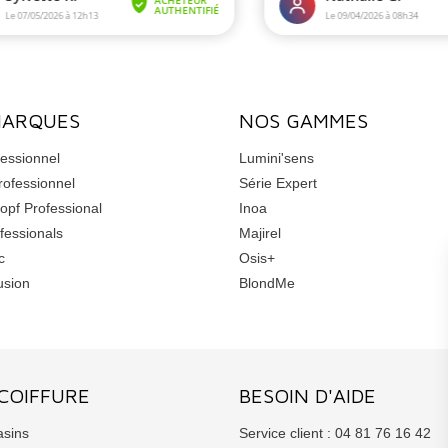
MARQUES
NOS GAMMES
essionnel
Lumini'sens
rofessionnel
Série Expert
opf Professional
Inoa
fessionals
Majirel
c
Osis+
usion
BlondMe
COIFFURE
BESOIN D'AIDE
sins
Service client : 04 81 76 16 42