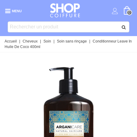
MENU
0
Accueil
|
Cheveux
|
Soin
|
Soin sans rinçage
|
Conditionneur Leave In
Huile De Coco 400ml