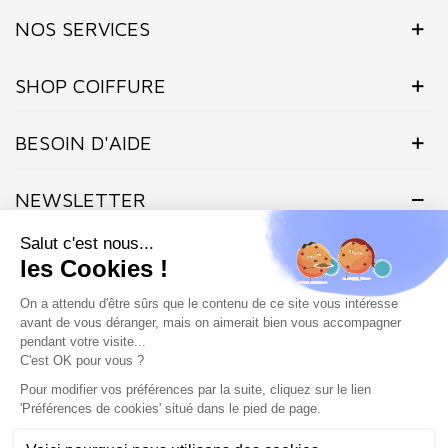
NOS SERVICES
SHOP COIFFURE
BESOIN D'AIDE
NEWSLETTER
Inscrivez-vous dès maintenant à notre Newsletter et recevez en
exclusivité nos offres flashs, promotions et actualités.
Site protégé par reCAPTCHA.
Vie privée
-
Termes
Marchand approuvé par la Société des Avis Garantis,
cliquez ici pour
vérifier
.