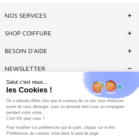
NOS SERVICES
SHOP COIFFURE
BESOIN D'AIDE
NEWSLETTER
Inscrivez-vous dès maintenant à notre Newsletter et recevez en
exclusivité nos offres flashs, promotions et actualités.
Site protégé par reCAPTCHA.
Vie privée
-
Termes
Marchand approuvé par la Société des Avis Garantis,
cliquez ici pour
vérifier
.