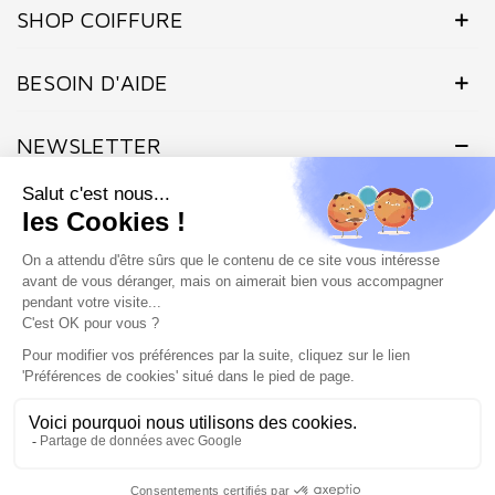
SHOP COIFFURE
BESOIN D'AIDE
NEWSLETTER
(5 avis)
Inscrivez-vous dès maintenant à notre Newsletter et recevez en
exclusivité nos offres flashs, promotions et actualités.
Site protégé par reCAPTCHA.
Vie privée
-
Termes
Marchand approuvé par la Société des Avis Garantis,
cliquez ici pour
vérifier
.
SHOP COIFFURE © 2026 - Tous droits réservés - Site créé et
géré par l'agence Atout ads