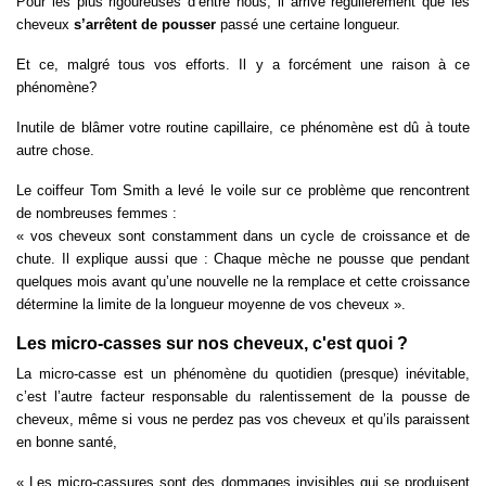
Pour les plus rigoureuses d’entre nous, il arrive régulièrement que les
cheveux
s’arrêtent de pousser
passé une certaine longueur.
Et ce, malgré tous vos efforts. Il y a forcément une raison à ce
phénomène?
Inutile de blâmer votre routine capillaire, ce phénomène est dû à toute
autre chose.
Le coiffeur Tom Smith a levé le voile sur ce problème que rencontrent
de nombreuses femmes :
« vos cheveux sont constamment dans un cycle de croissance et de
chute. Il explique aussi que : Chaque mèche ne pousse que pendant
quelques mois avant qu’une nouvelle ne la remplace et cette croissance
détermine la limite de la longueur moyenne de vos cheveux ».
Les micro-casses sur nos cheveux, c'est quoi ?
La micro-casse est un phénomène du quotidien (presque) inévitable,
c’est l’autre facteur responsable du ralentissement de la pousse de
cheveux, même si vous ne perdez pas vos cheveux et qu’ils paraissent
en bonne santé,
« Les micro-cassures sont des dommages invisibles qui se produisent