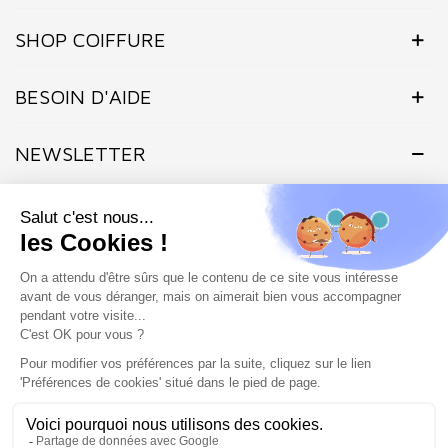
SHOP COIFFURE
BESOIN D'AIDE
NEWSLETTER
Inscrivez-vous dès maintenant à notre Newsletter et recevez en
exclusivité nos offres flashs, promotions et actualités.
Site protégé par reCAPTCHA.
Vie privée
-
Termes
Marchand approuvé par la Société des Avis Garantis,
cliquez ici pour
vérifier
.