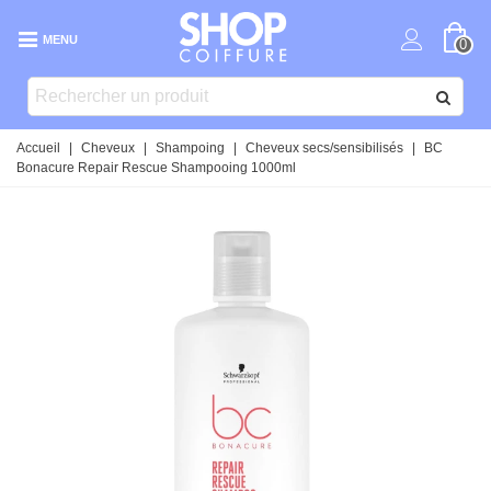
MENU
0
Accueil
|
Cheveux
|
Shampoing
|
Cheveux secs/sensibilisés
|
BC
Bonacure Repair Rescue Shampooing 1000ml