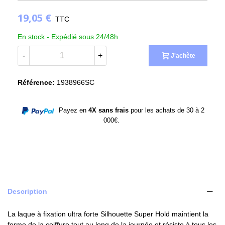
19,05 €
TTC
En stock -
Expédié sous 24/48h
-
+
J'achète
Référence:
1938966SC
Payez en
4X sans frais
pour les achats de 30 à 2
000€.
Description
La laque à fixation ultra forte Silhouette Super Hold maintient la
forme de la coiffure tout au long de la journée et résiste à tous les