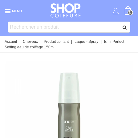
MENU
0
Accueil
|
Cheveux
|
Produit coiffant
|
Laque - Spray
|
Eimi Perfect
Setting eau de coiffage 150ml